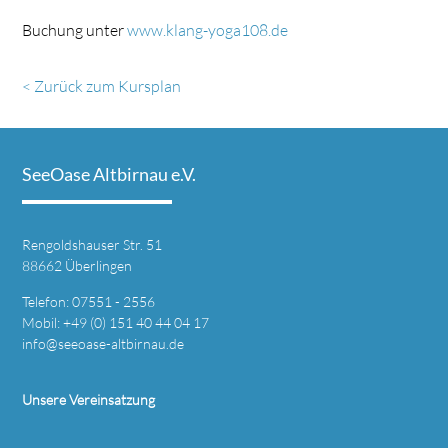
Buchung unter
www.klang-yoga108.de
< Zurück zum Kursplan
SeeOase Altbirnau e.V.
Rengoldshauser Str. 51
88662 Überlingen
Telefon: 07551 - 2556
Mobil: +49 (0) 151 40 44 04 17
info@seeoase-altbirnau.de
Unsere Vereinsatzung