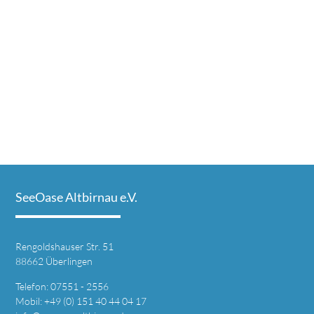
SeeOase Altbirnau e.V.
Rengoldshauser Str. 51
88662 Überlingen
Telefon: 07551 - 2556
Mobil: +49 (0) 151 40 44 04 17