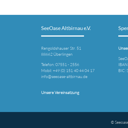
SeeOase Altbirnau e.V.
Spe
Rengoldshauser Str. 51
Unse
88662 Überlingen
SeeOa
Telefon: 07551 - 2556
IBAN
Mobil: +49 (0) 151 40 44 04 17
BIC:
info@seeoase-altbirnau.de
Unsere Vereinsatzung
© Seeoase