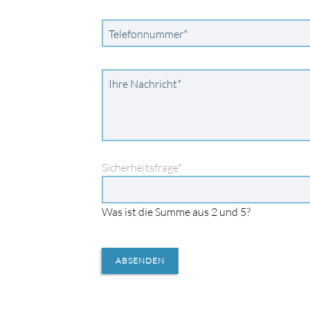
Pflichtfeld
Telefonnummer
*
Pflichtfeld
Ihre Nachricht
*
Pflichtfeld
Sicherheitsfrage
*
Was ist die Summe aus 2 und 5?
ABSENDEN