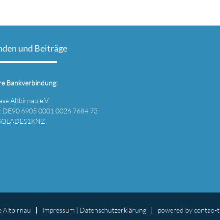
nden und Beiträge
re Bankverbindung:
se Altbirnau e.V.
: DE90 6905 0001 0026 7684 73
 SOLADES1KNZ
 Altbirnau
Impressum
|
Datenschutz­erklärung
powered by
contao-