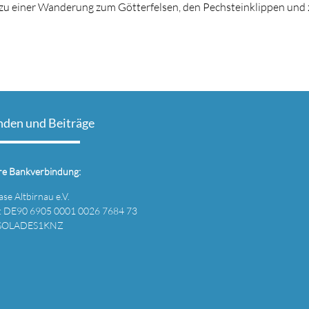
 zu einer Wanderung zum Götterfelsen, den Pechsteinklippen und z
nden und Beiträge
re Bankverbindung:
se Altbirnau e.V.
: DE90 6905 0001 0026 7684 73
 SOLADES1KNZ