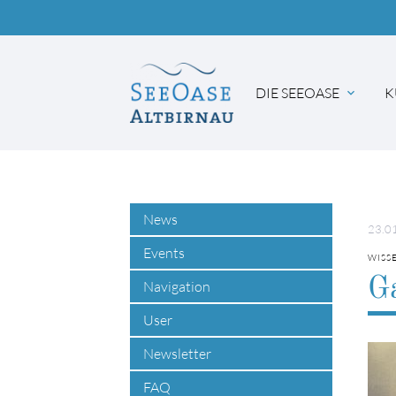
DIE SEEOASE
K
Suc
News
23.0
Events
WISS
G
Navigation
User
Newsletter
FAQ