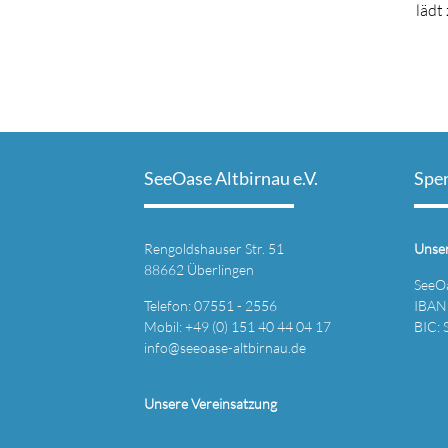
lädt
SeeOase Altbirnau e.V.
Spe
Rengoldshauser Str. 51
Unse
88662 Überlingen
SeeOa
Telefon: 07551 - 2556
IBAN
Mobil: +49 (0) 151 40 44 04 17
BIC:
info@seeoase-altbirnau.de
Unsere Vereinsatzung