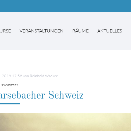
URSE
VERANSTALTUNGEN
RÄUME
AKTUELLES
hbegriffe
SUCH
1.2018 17:58
von Reinhold Wacker
ENSWERTES
arsebacher Schweiz