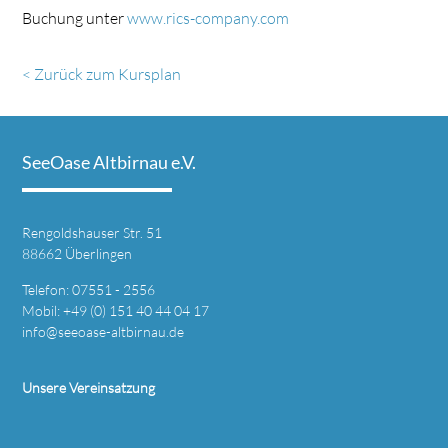
Buchung unter
www.rics-company.com
< Zurück zum Kursplan
SeeOase Altbirnau e.V.
Rengoldshauser Str. 51
88662 Überlingen
Telefon: 07551 - 2556
Mobil: +49 (0) 151 40 44 04 17
info@seeoase-altbirnau.de
Unsere Vereinsatzung