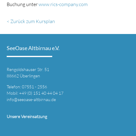
Buchung unter
www.rics-company.com
< Zurück zum Kursplan
SeeOase Altbirnau e.V.
Rengoldshauser Str. 51
88662 Überlingen
Telefon: 07551 - 2556
Mobil: +49 (0) 151 40 44 04 17
info@seeoase-altbirnau.de
Unsere Vereinsatzung