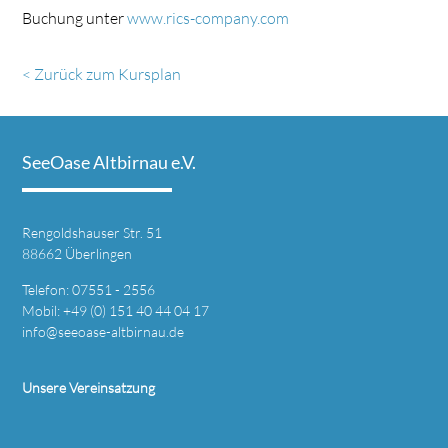
Buchung unter
www.rics-company.com
< Zurück zum Kursplan
SeeOase Altbirnau e.V.
Rengoldshauser Str. 51
88662 Überlingen
Telefon: 07551 - 2556
Mobil: +49 (0) 151 40 44 04 17
info@seeoase-altbirnau.de
Unsere Vereinsatzung